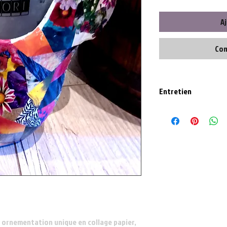
Aj
Com
Entretien
En intérieur ou si en ext
Nettoyer délicatement a
, ornementation unique en collage papier,