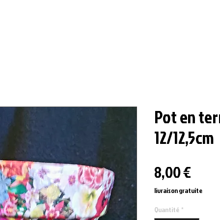
Pot en ter
12/12,5cm
Prix
8,00 €
livraison gratuite
Quantité
*