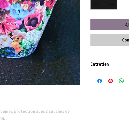
Aj
Com
Entretien
Nettoyer délicatement a
papier, protection avec 2 couches de
ng.