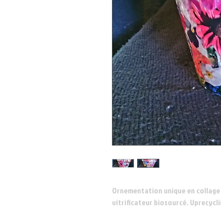
Ornementation unique en collage 
vitrificateur biosourcé. Uprecycli