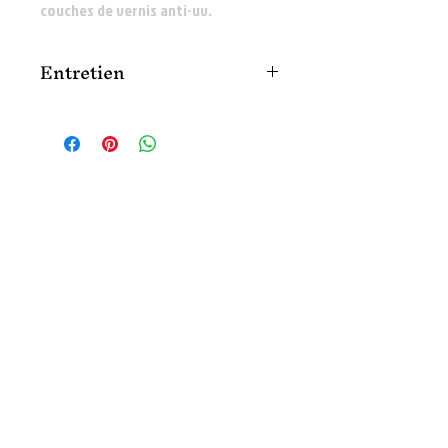
couches de vernis anti-uv.
Entretien
Nettoyer délicatement avec une lingette
ou un chiffon humide