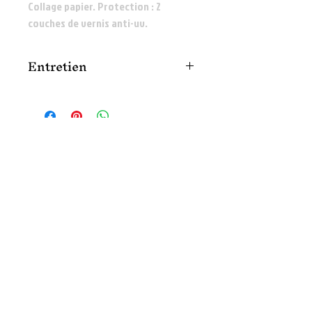
Collage papier. Protection : 2
couches de vernis anti-uv.
Entretien
Nettoyer délicatement avec une lingette
ou un chiffon humide.