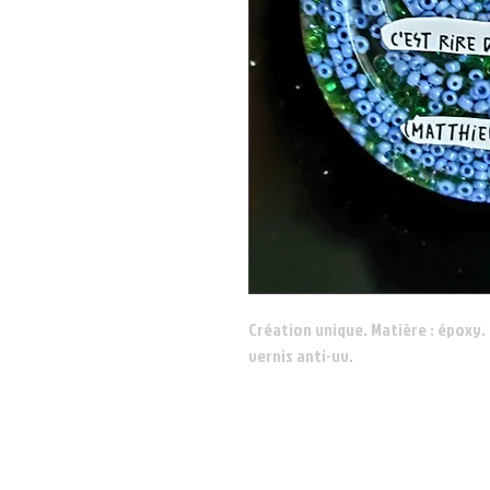
Création unique. Matière : époxy. 
vernis anti-uv.