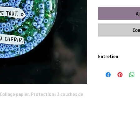
Aj
Com
Entretien
Nettoyer délicatement a
Collage papier. Protection : 2 couches de