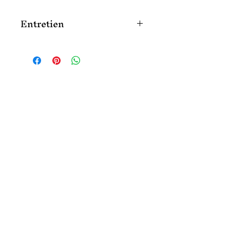
Entretien
Nettoyer délicatement avec une lingette
ou un chiffon humide.