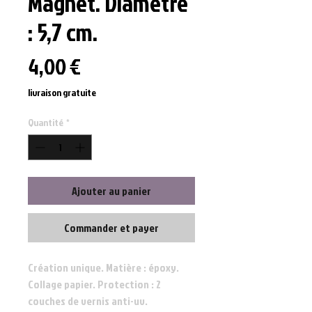
Magnet. Diamètre
: 5,7 cm.
Prix
4,00 €
livraison gratuite
Quantité
*
Ajouter au panier
Commander et payer
Création unique. Matière : époxy.
Collage papier. Protection : 2
couches de vernis anti-uv.