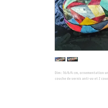
Dim : 16/6/4 cm, ornementation un
couche de vernis anti-uv et 2 cou