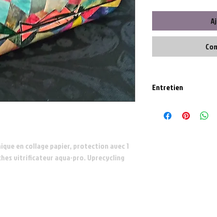
Aj
Com
Entretien
Nettoyer délicatement a
ique en collage papier, protection avec 1
ches vitrificateur aqua-pro. Uprecycling